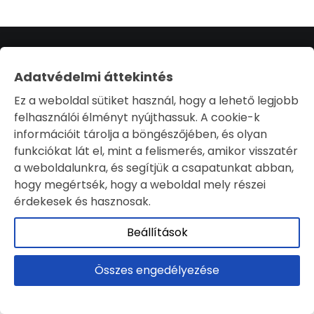
Adatvédelmi áttekintés
Ez a weboldal sütiket használ, hogy a lehető legjobb
© 2000-2026 Expand Air. Minden Jog Fenntartva.. Fejlesztés:
felhasználói élményt nyújthassuk. A cookie-k
SmartArt
információit tárolja a böngészőjében, és olyan
funkciókat lát el, mint a felismerés, amikor visszatér
a weboldalunkra, és segítjük a csapatunkat abban,
hogy megértsék, hogy a weboldal mely részei
érdekesek és hasznosak.
Beállítások
Összes engedélyezése