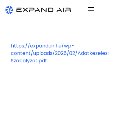
Expand Air
technológiai szellőző- és elszívórendszerek tervezése, gyártása és kivitelezése
https://expandair.hu/wp-
content/uploads/2026/02/Adatkezelesi-
Szabalyzat.pdf