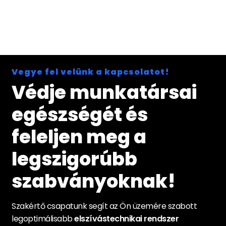
Vegye fel velünk a kapcsolatot!
Védje munkatársai
egészségét és
feleljen meg a
legszigorúbb
szabványoknak!
Szakértő csapatunk segít az Ön üzemére szabott
legoptimálisabb
elszívástechnikai rendszer