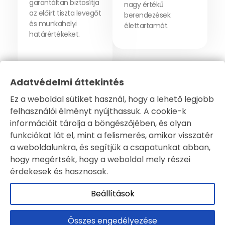
garantáltan biztosítja
nagy értékű
az előírt tiszta levegőt
berendezések
és munkahelyi
élettartamát.
határértékeket.
Adatvédelmi áttekintés
Ez a weboldal sütiket használ, hogy a lehető legjobb
felhasználói élményt nyújthassuk. A cookie-k
információit tárolja a böngészőjében, és olyan
funkciókat lát el, mint a felismerés, amikor visszatér
a weboldalunkra, és segítjük a csapatunkat abban,
hogy megértsék, hogy a weboldal mely részei
érdekesek és hasznosak.
Beállítások
© 2000-2026 Expand Air. Minden Jog Fenntartva.. Fejlesztés:
SmartArt
Összes engedélyezése