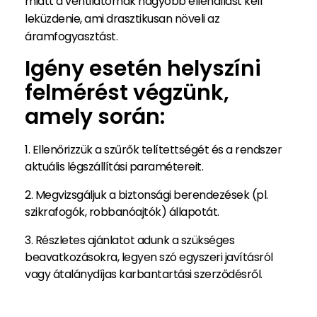
miatt a ventilátornak nagyobb ellenállást kell
leküzdenie, ami drasztikusan növeli az
áramfogyasztást.
Igény esetén helyszíni
felmérést végzünk,
amely során:
Ellenőrizzük a szűrők telítettségét és a rendszer
aktuális légszállítási paramétereit.
Megvizsgáljuk a biztonsági berendezések (pl.
szikrafogók, robbanóajtók) állapotát.
Részletes ajánlatot adunk a szükséges
beavatkozásokra, legyen szó egyszeri javításról
vagy átalánydíjas karbantartási szerződésről.