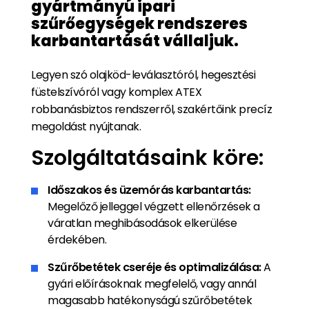
gyártmányú ipari
szűrőegységek rendszeres
karbantartását vállaljuk.
Legyen szó olajköd-leválasztóról, hegesztési
füstelszívóról vagy komplex ATEX
robbanásbiztos rendszerről, szakértőink precíz
megoldást nyújtanak.
Szolgáltatásaink köre:
Időszakos és üzemórás karbantartás:
Megelőző jelleggel végzett ellenőrzések a
váratlan meghibásodások elkerülése
érdekében.
Szűrőbetétek cseréje és optimalizálása:
A
gyári előírásoknak megfelelő, vagy annál
magasabb hatékonyságú szűrőbetétek