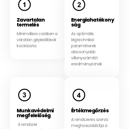
Zavartalan
Energiahatékony
termelés
ság
Minimálisra csökken a
Az optimális
váratlan gépleállások
légtechnikai
kockázata.
paraméterek
alacsonyabb
villanyszámlát
eredményeznek
Munkavédelmi
Értékmegőrzés
megfelelőség
A rendszeres szerviz
A rendszer
meghosszabbítja a