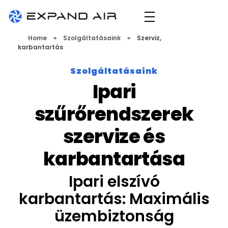
Expand Air
technológiai szellőző- és elszívórendszerek tervezése, gyártása és kivitelezése
Home
»
Szolgáltatásaink
»
Szerviz,
karbantartás
Szolgáltatásaink
Ipari
szűrőrendszerek
szervize és
karbantartása
Ipari elszívó
karbantartás: Maximális
üzembiztonság