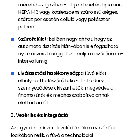
méretéhez igazítva – olajköd esetén tipikusan
HEPA H13 vagy koaleszcens szűrő szükséges,
száraz por esetén celluló vagy poliészter
patron
Szűrőfelület:
kellően nagy ahhoz, hogy az
automata tisztítás hiányában is elfogadható
nyomásveszteséggel üzemeljen a szűrőcsere-
intervallumig
Elválasztási hatékonyság:
a fúvó előtt
elhelyezett előszűrő fokozattal a durva
szennyeződések kiszűrhetők, megvédve a
finomszűrőt és meghosszabbítva annak
élettartamát
3. Vezérlés és integráció
Az egyedi rendszerek valódi értéke a vezérlési
logikában rejlik. A fúvó a technológiai