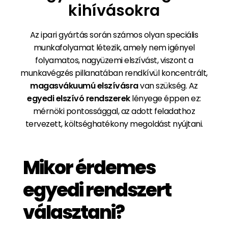
kihívásokra
Az ipari gyártás során számos olyan speciális
munkafolyamat létezik, amely nem igényel
folyamatos, nagyüzemi elszívást, viszont a
munkavégzés pillanatában rendkívül koncentrált,
magasvákuumú elszívásra
van szükség. Az
egyedi elszívó rendszerek
lényege éppen ez:
mérnöki pontossággal, az adott feladathoz
tervezett, költséghatékony megoldást nyújtani.
Mikor érdemes
egyedi rendszert
választani?