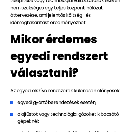
telepítése vagy technológiai változtatások esetén
nem szükséges egy teljes központi hálózat
áttervezése, ami jelentős költség- és
időmegtakarítást eredményezhet.
Mikor érdemes
egyedi rendszert
választani?
Az egyedi elszívó rendszerek különösen előnyösek:
egyedi gyártóberendezések esetén;
olajfüstöt vagy technológiai gőzöket kibocsátó
gépeknél;