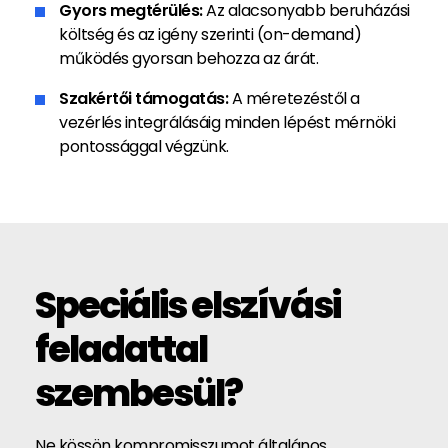
Gyors megtérülés:
Az alacsonyabb beruházási
költség és az igény szerinti (on-demand)
működés gyorsan behozza az árát.
Szakértői támogatás:
A méretezéstől a
vezérlés integrálásáig minden lépést mérnöki
pontossággal végzünk.
Speciális elszívási
feladattal
szembesül?
Ne kössön kompromisszumot általános