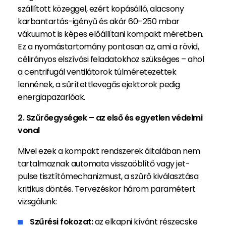
szállított közeggel, ezért kopásálló, alacsony
karbantartás-igényű és akár 60–250 mbar
vákuumot is képes előállítani kompakt méretben.
Ez a nyomástartomány pontosan az, ami a rövid,
célirányos elszívási feladatokhoz szükséges – ahol
a centrifugál ventilátorok túlméretezettek
lennének, a sűrítettlevegős ejektorok pedig
energiapazarlóak.
2. Szűrőegységek – az első és egyetlen védelmi
vonal
Mivel ezek a kompakt rendszerek általában nem
tartalmaznak automata visszaöblítő vagy jet-
pulse tisztítómechanizmust, a szűrő kiválasztása
kritikus döntés. Tervezéskor három paramétert
vizsgálunk:
Szűrési fokozat:
az elkapni kívánt részecske