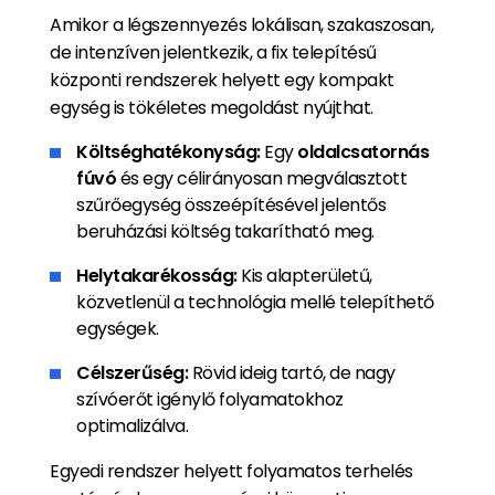
Amikor a légszennyezés lokálisan, szakaszosan,
de intenzíven jelentkezik, a fix telepítésű
központi rendszerek helyett egy kompakt
egység is tökéletes megoldást nyújthat.
Költséghatékonyság:
Egy
oldalcsatornás
fúvó
és egy célirányosan megválasztott
szűrőegység összeépítésével jelentős
beruházási költség takarítható meg.
Helytakarékosság:
Kis alapterületű,
közvetlenül a technológia mellé telepíthető
egységek.
Célszerűség:
Rövid ideig tartó, de nagy
szívóerőt igénylő folyamatokhoz
optimalizálva.
Egyedi rendszer helyett folyamatos terhelés