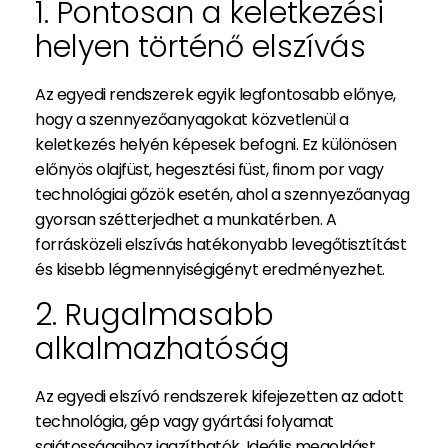
1. Pontosan a keletkezési
helyen történő elszívás
Az egyedi rendszerek egyik legfontosabb előnye,
hogy a szennyezőanyagokat közvetlenül a
keletkezés helyén képesek befogni. Ez különösen
előnyös olajfüst, hegesztési füst, finom por vagy
technológiai gőzök esetén, ahol a szennyezőanyag
gyorsan szétterjedhet a munkatérben. A
forrásközeli elszívás hatékonyabb levegőtisztítást
és kisebb légmennyiségigényt eredményezhet.
2. Rugalmasabb
alkalmazhatóság
Az egyedi elszívó rendszerek kifejezetten az adott
technológia, gép vagy gyártási folyamat
sajátosságaihoz igazíthatók. Ideális megoldást