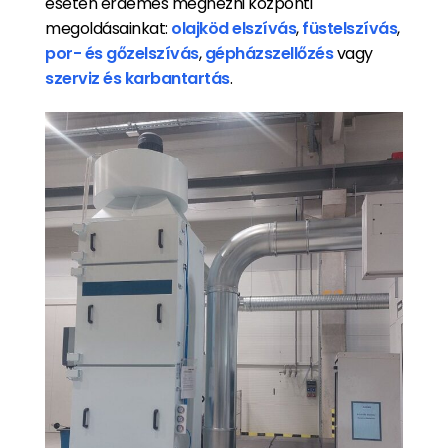
esetén érdemes megnézni központi
megoldásainkat:
olajköd elszívás
,
füstelszívás
,
por- és gőzelszívás
,
gépházszellőzés
vagy
szerviz és karbantartás
.