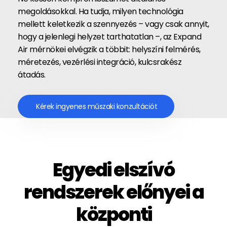
megoldásokkal. Ha tudja, milyen technológia
mellett keletkezik a szennyezés – vagy csak annyit,
hogy a jelenlegi helyzet tarthatatlan –, az Expand
Air mérnökei elvégzik a többit: helyszíni felmérés,
méretezés, vezérlési integráció, kulcsrakész
átadás.
Kérek ingyenes műszaki konzultációt
Egyedi elszívó
rendszerek előnyei a
központi