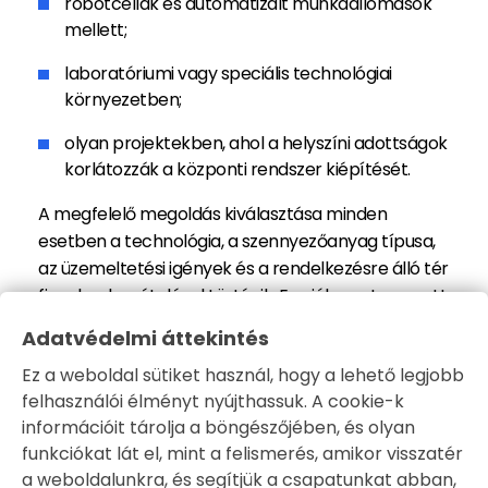
robotcellák és automatizált munkaállomások
mellett;
laboratóriumi vagy speciális technológiai
környezetben;
olyan projektekben, ahol a helyszíni adottságok
korlátozzák a központi rendszer kiépítését.
A megfelelő megoldás kiválasztása minden
esetben a technológia, a szennyezőanyag típusa,
az üzemeltetési igények és a rendelkezésre álló tér
figyelembevételével történik. Egy jól megtervezett
egyedi elszívó rendszer nemcsak hatékonyabb
Adatvédelmi áttekintés
légtechnikai megoldást jelenthet, hanem hosszú
Ez a weboldal sütiket használ, hogy a lehető legjobb
távon gazdaságosabb üzemeltetést is biztosíthat.
felhasználói élményt nyújthassuk. A cookie-k
információit tárolja a böngészőjében, és olyan
funkciókat lát el, mint a felismerés, amikor visszatér
a weboldalunkra, és segítjük a csapatunkat abban,