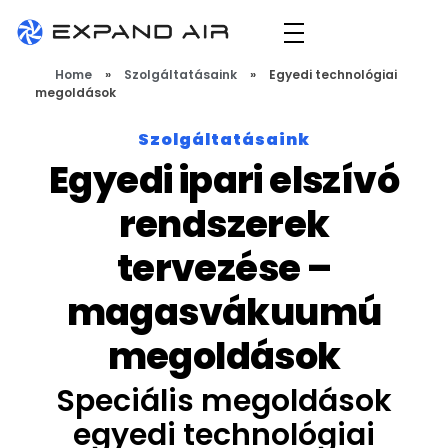
Expand Air
technológiai szellőző- és elszívórendszerek tervezése, gyártása és kivitelezése
Home
»
Szolgáltatásaink
»
Egyedi technológiai
megoldások
Szolgáltatásaink
Egyedi ipari elszívó
rendszerek
tervezése –
magasvákuumú
megoldások
Speciális megoldások
egyedi technológiai