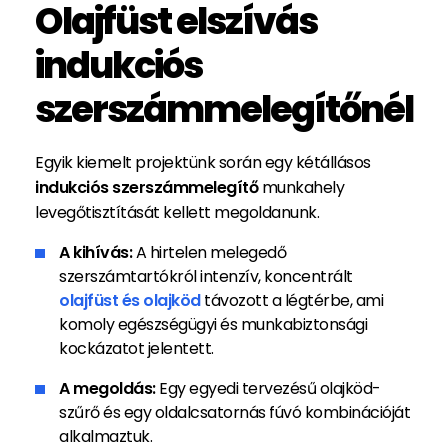
Olajfüst elszívás
indukciós
szerszámmelegítőnél
Egyik kiemelt projektünk során egy kétállásos
indukciós szerszámmelegítő
munkahely
levegőtisztítását kellett megoldanunk.
A kihívás:
A hirtelen melegedő
szerszámtartókról intenzív, koncentrált
olajfüst és olajköd
távozott a légtérbe, ami
komoly egészségügyi és munkabiztonsági
kockázatot jelentett.
A megoldás:
Egy egyedi tervezésű olajköd-
szűrő és egy oldalcsatornás fúvó kombinációját
alkalmaztuk.