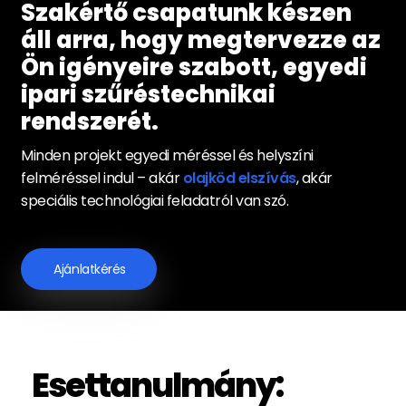
Szakértő csapatunk készen
áll arra, hogy megtervezze az
Ön igényeire szabott, egyedi
ipari szűréstechnikai
rendszerét.
Minden projekt egyedi méréssel és helyszíni
felméréssel indul – akár
olajköd elszívás
, akár
speciális technológiai feladatról van szó.
Ajánlatkérés
Esettanulmány: