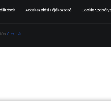
llítások
Adatkezelési Tájékoztató
Cookie Szabály
tés:
SmartArt