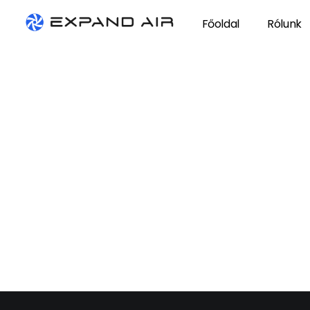
Főoldal
Rólunk
Expand Air
technológiai szellőző- és elszívórendszerek tervezése, gyártása és kivitelezése