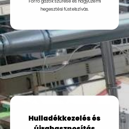
Forró gázok szűrése és nagyüzemi
hegesztési füstelszívás.
Hulladékkezelés és
újrahasznosítás