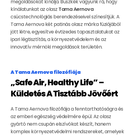
megoldásokat kínálja. Büszkék vagyunk rá, hogy
kínálatunkat az olasz
Tama Aernova
csúcstechnológiás berendezéseivel színesítjük. A
Tama Aernova két patinás olasz márka fúziójából
jött létre, egyesítve évtizedes tapasztalatukat az
ipari légtisztítás, a környezetvédelem és az
innovatív mérnöki megoldások területén.
A Tama Aernova filozófiája
„Safe Air, Healthy Life” –
Küldetés A Tisztább Jövőért
A Tama Aernova filozófiája a fenntarthatóságra és
az emberi egészség védelmére épül. Az olasz
gyártó nem csupán elszívókat készít, hanem
komplex környezetvédelmi rendszereket, amelyek