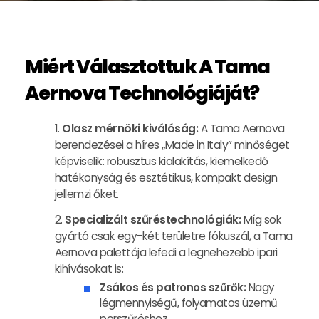
Miért Választottuk A Tama
Aernova Technológiáját?
Olasz mérnöki kiválóság:
A Tama Aernova
berendezései a híres „Made in Italy” minőséget
képviselik: robusztus kialakítás, kiemelkedő
hatékonyság és esztétikus, kompakt design
jellemzi őket.
Specializált szűréstechnológiák:
Míg sok
gyártó csak egy-két területre fókuszál, a Tama
Aernova palettája lefedi a legnehezebb ipari
kihívásokat is:
Zsákos és patronos szűrők:
Nagy
légmennyiségű, folyamatos üzemű
porszűréshez.