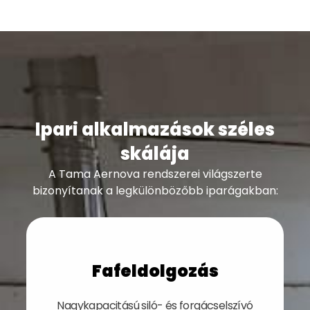
Ipari alkalmazások széles
skálája
A Tama Aernova rendszerei világszerte
bizonyítanak a legkülönbözőbb iparágakban:
Fafeldolgozás
Nagykapacitású siló- és forgácselszívó