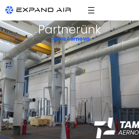
Expand Air
technológiai szellőző- és elszívórendszerek tervezése, gyártása és kivitelezése
Partnerünk
Tama Aernova