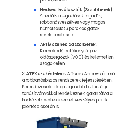
Nedves leválasztók (Scrubberek):
Speciális megoldások ragadós,
robbanásveszélyes vagy magas
hőmérsékletű porok és gázok
semlegesítésére.
Aktív szenes adszorberek:
Kiemelkedő hatékonyság az
oldószergőzök (VOC) és kellemetlen
szagok ellen.
ATEX szakértelem:
A Tama Aernova úttörő
a robbanásbiztos rendszerek fejlesztésében.
Berendezéseik a legmagasabb biztonsági
tanúsítványokkal rendelkeznek, garantálva a
kockázatmentes üzemet veszélyes porok
jelenléte esetén is.