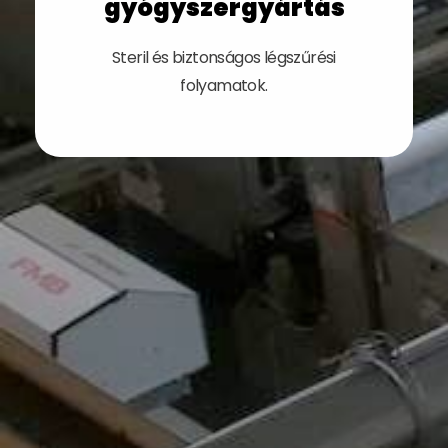
gyógyszergyártás
Steril és biztonságos légszűrési
folyamatok.