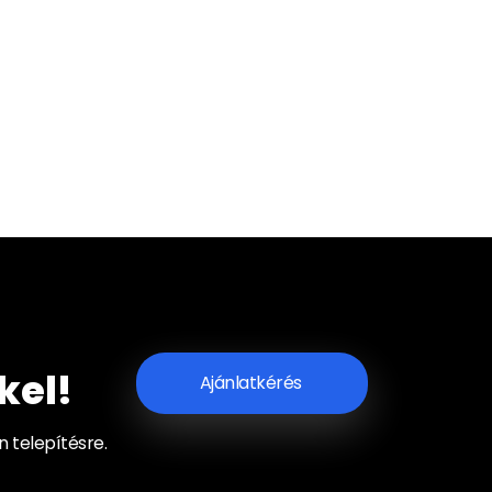
kel!
Ajánlatkérés
n telepítésre.