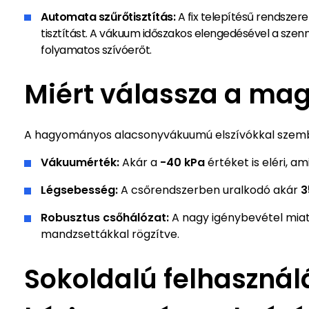
Automata szűrőtisztítás:
A fix telepítésű rendszer
tisztítást. A vákuum időszakos elengedésével a szen
folyamatos szívóerőt.
Miért válassza a ma
A hagyományos alacsonyvákuumú elszívókkal szemb
Vákuumérték:
Akár a
-40 kPa
értéket is eléri, a
Légsebesség:
A csőrendszerben uralkodó akár
3
Robusztus csőhálózat:
A nagy igénybevétel miat
mandzsettákkal rögzítve.
Sokoldalú felhasználá