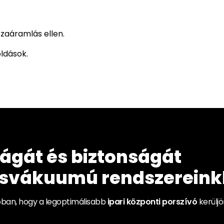
szaáramlás ellen.
oldások.
ságát és biztonságát
asvákuumú rendszereink
abban, hogy a legoptimálisabb
ipari központi porszívó
kerüljö