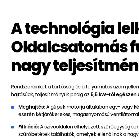
A technológia lel
Oldalcsatornás f
nagy teljesítmé
Rendszereinket a tartósság és a folyamatos üzem jelle
hajtásúak, teljesítményük pedig az
5,5 kW-tól egészen 
Meghajtás:
A gépek motorja általában egy- vagy k
esetén kétjárókerekes, magasnyomású ventilátorral i
Filtráció:
A szívóoldalon elhelyezett szűrőegységben 
szűrőbetétek találhatók, amelyek ellenállnak a nag