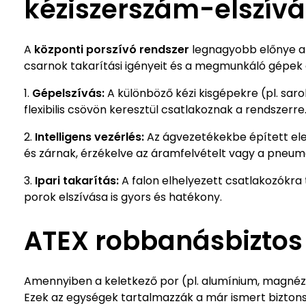
kéziszerszám-elszívá
A
központi porszívó rendszer
legnagyobb előnye a 
csarnok takarítási igényeit és a megmunkáló gépek 
Gépelszívás:
A különböző kézi kisgépekre (pl. sarok
flexibilis csövön keresztül csatlakoznak a rendszerre
Intelligens vezérlés:
Az ágvezetékekbe épített el
és zárnak, érzékelve az áramfelvételt vagy a pneum
Ipari takarítás:
A falon elhelyezett csatlakozókra 
porok elszívása is gyors és hatékony.
ATEX robbanásbiztos 
Amennyiben a keletkező por (pl. alumínium, magnéz
Ezek az egységek tartalmazzák a már ismert bizton