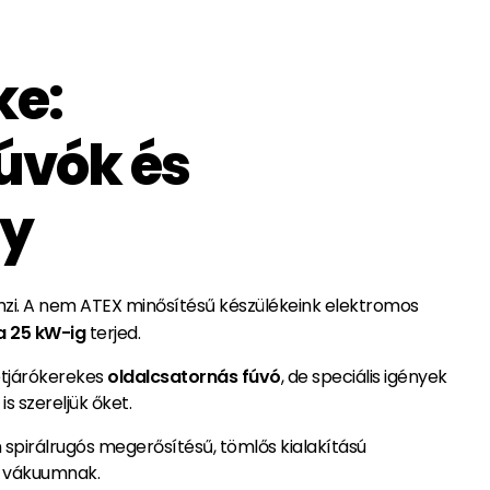
ke:
úvók és
ny
mzi. A nem ATEX minősítésű készülékeink elektromos
a 25 kW-ig
terjed.
étjárókerekes
oldalcsatornás fúvó
, de speciális igények
s szereljük őket.
spirálrugós megerősítésű, tömlős kialakítású
y vákuumnak.