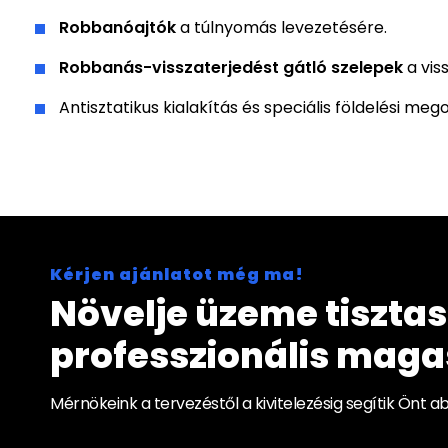
Robbanóajtók
a túlnyomás levezetésére.
Robbanás-visszaterjedést gátló szelepek
a vis
Antisztatikus kialakítás és speciális földelési meg
Kérjen ajánlatot még ma!
Növelje üzeme tiszta
professzionális mag
Mérnökeink a tervezéstől a kivitelezésig segítik Önt 