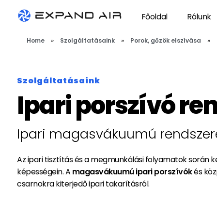
Főoldal
Rólunk
Expand Air
technológiai szellőző- és elszívórendszerek tervezése, gyártása és kivitelezése
Home
»
Szolgáltatásaink
»
Porok, gőzök elszívása
»
Szolgáltatásaink
Ipari porszívó re
Ipari magasvákuumú rendszerek
Az ipari tisztítás és a megmunkálási folyamatok során 
képességein. A
magasvákuumú ipari porszívók
és köz
csarnokra kiterjedő ipari takarításról.