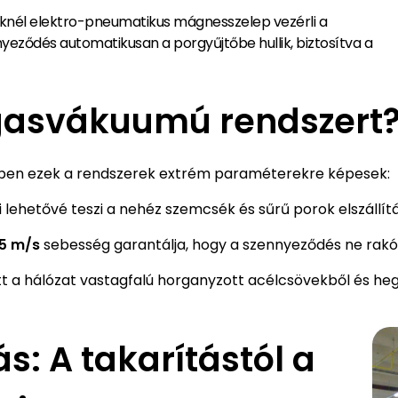
eknél elektro-pneumatikus mágnesszelep vezérli a
nyeződés automatikusan a porgyűjtőbe hullik, biztosítva a
gasvákuumú rendszert
en ezek a rendszerek extrém paraméterekre képesek:
mi lehetővé teszi a nehéz szemcsék és sűrű porok elszállít
5 m/s
sebesség garantálja, hogy a szennyeződés ne rakó
t a hálózat vastagfalú horganyzott acélcsövekből és hege
s: A takarítástól a