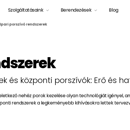
Szolgáltatásaink
Berendezések
Blog
Ipari porszívó rendszerek
ndszerek
 és központi porszívók: Erő és h
keletkező nehéz porok kezelése olyan technológiát igényel, a
ponti rendszerek a legkeményebb kihívásokra lettek tervezve