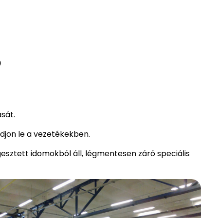
?
ását.
djon le a vezetékekben.
sztett idomokból áll, légmentesen záró speciális