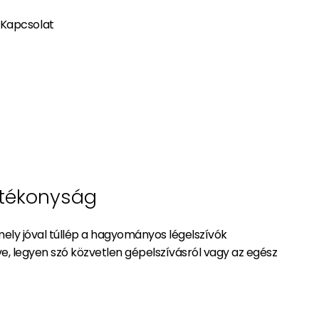
Kapcsolat
atékonyság
mely jóval túllép a hagyományos légelszívók
, legyen szó közvetlen gépelszívásról vagy az egész