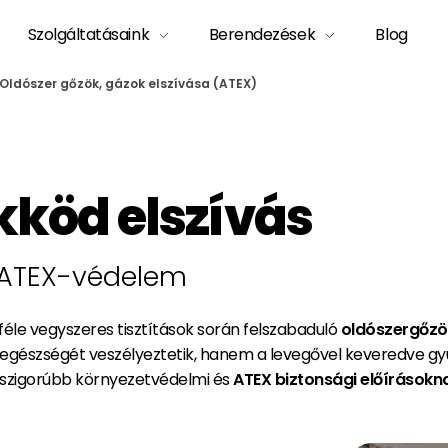
Szolgáltatásaink
Berendezések
Blog
Oldószer gőzök, gázok elszívása (ATEX)
kköd elszívás
s ATEX-védelem
nféle vegyszeres tisztítások során felszabaduló
oldószergőzö
egészségét veszélyeztetik, hanem a levegővel keveredve gyú
gszigorúbb környezetvédelmi és
ATEX biztonsági előírásokn