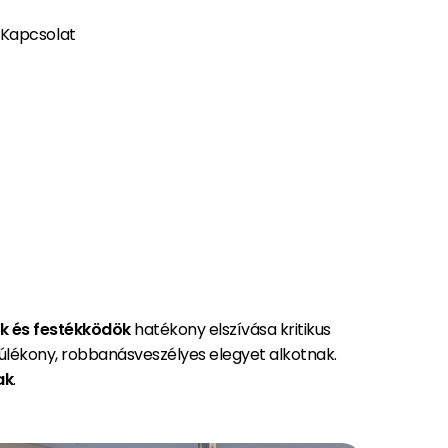
Kapcsolat
k és festékködök
hatékony elszívása kritikus
lékony, robbanásveszélyes elegyet alkotnak.
ak
.