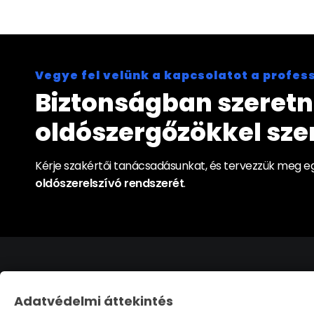
Vegye fel velünk a kapcsolatot a profes
Biztonságban szeretn
oldószergőzökkel sz
Kérje szakértői tanácsadásunkat, és tervezzük meg eg
oldószerelszívó rendszerét
.
Adatvédelmi Beá
Adatvédelmi áttekintés