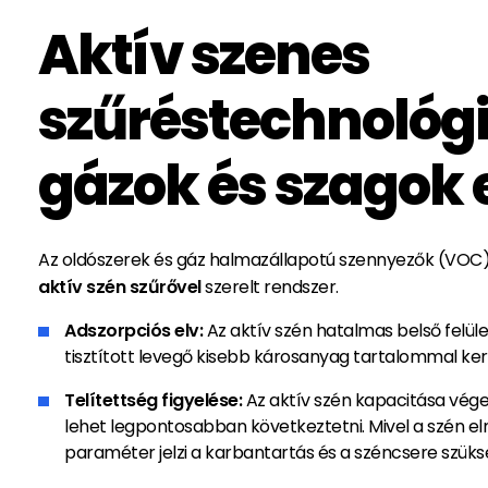
Aktív szenes
szűréstechnológi
gázok és szagok 
Az oldószerek és gáz halmazállapotú szennyezők (VOC)
aktív szén szűrővel
szerelt rendszer.
Adszorpciós elv:
Az aktív szén hatalmas belső felül
tisztított levegő kisebb károsanyag tartalommal kerü
Telítettség figyelése:
Az aktív szén kapacitása véges
lehet legpontosabban következtetni. Mivel a szén el
paraméter jelzi a karbantartás és a széncsere szük