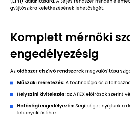
(EPH) kialakítására. A teljes rendszer minden elemét 
gyújtószikra keletkezésének lehetőségét.
Komplett mérnöki szo
engedélyezésig
Az
oldószer elszívó rendszerek
megvalósítása szigo
Műszaki méretezés:
A technológia és a felhasz
Helyszíni kivitelezés:
az ATEX előírások szerint vé
Hatósági engedélyezés:
Segítséget nyújtunk a 
lebonyolításához