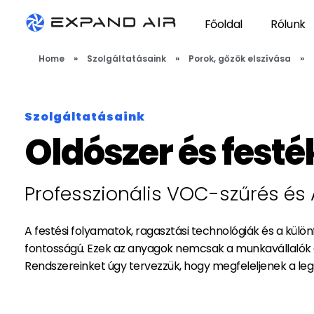
Főoldal
Rólunk
Expand Air
technológiai szellőző- és elszívórendszerek tervezése, gyártása és kivitelezése
Home
»
Szolgáltatásaink
»
Porok, gőzök elszívása
»
Szolgáltatásaink
Oldószer és festé
Professzionális VOC-szűrés é
A festési folyamatok, ragasztási technológiák és a külö
fontosságú. Ezek az anyagok nemcsak a munkavállalók 
Rendszereinket úgy tervezzük, hogy megfeleljenek a le