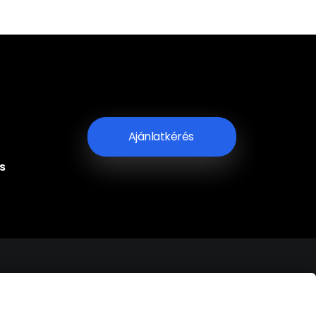
Ajánlatkérés
s
zat
Pályázat
Kapcsolat