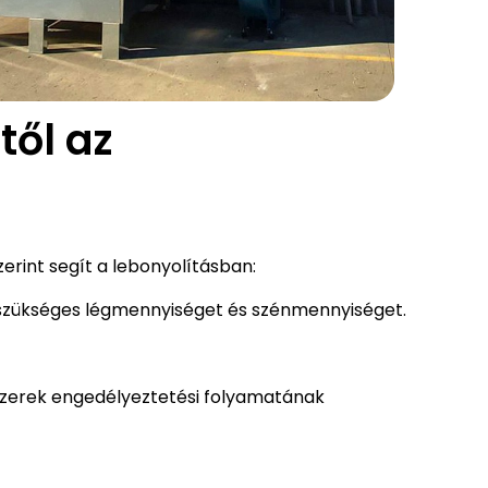
től az
erint segít a lebonyolításban:
 szükséges légmennyiséget és szénmennyiséget.
szerek engedélyeztetési folyamatának