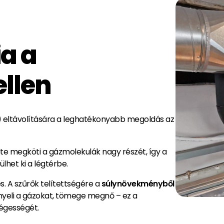
a a
ellen
 eltávolítására a leghatékonyabb megoldás az
ete megköti a gázmolekulák nagy részét, így a
lhet ki a légtérbe.
. A szűrők telítettségére a
súlynövekményből
nyeli a gázokat, tömege megnő – ez a
ségességét.