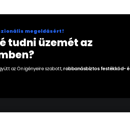
szionális megoldásért!
é tudni üzemét az
emben?
yütt az Ön igényeire szabott,
robbanásbiztos festékköd- é
llítások
Adatkezelési Tájékoztató
Cookie Szabály