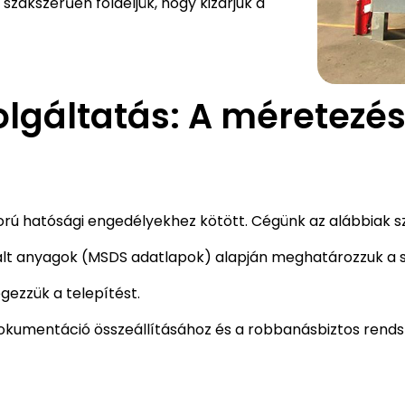
szakszerűen földeljük, hogy kizárjuk a
lgáltatás: A méretezés
rú hatósági engedélyekhez kötött. Cégünk az alábbiak sz
nált anyagok (MSDS adatlapok) alapján meghatározzuk a
gezzük a telepítést.
dokumentáció összeállításához és a robbanásbiztos rend