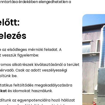
enntartása érdekében elengedhetetlen a
lőtt:
elezés
az elsődleges mérnöki feladat. A
 vesszük figyelembe:
romos alkatrészek kiválasztásánál a terület
mérvadó. Csak az adott veszélyességi
ítünk be.
ztatikus feltöltődés megakadályozására
okat
és idomokat használunk.
dítunk az egyenpotenciálra hozó hálózat