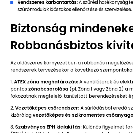
Rendszeres karbantartás:
A szűrési hatékonyság f
szűrőmodulok időszakos ellenőrzése és szervizelése.
Biztonság mindeneke
Robbanásbiztos kivit
Az oldószeres környezetben a robbanás megelőzése 
rendszerek tervezésekor a következő szempontokat
ATEX zóna meghatározás:
A ventilátorok és elekt
pontos
zónabesorolása
(pl. Zóna 1 vagy Zóna 2) a 
fokozatnak megfelelő, tanúsított berendezéseket ép
Vezetőképes csőrendszer:
A súrlódásból eredő s
kizárólag
vezetőképes és szikramentes csőanyag
Szabványos EPH kialakítás:
Különös figyelmet for