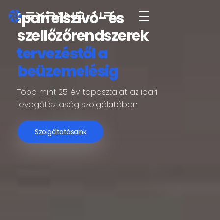
Ipari elszívó- és
Expand Air
technológiai szellőző- és elszívórendszerek tervezése, gyártása és kivitelezése
szellőzőrendszerek
tervezéstől a
beüzemelésig
Több mint 25 év tapasztalat az ipari
levegőtisztaság szolgálatában
Szolgáltatásaink